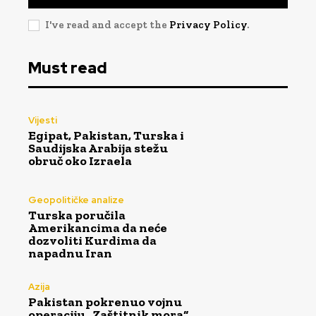
I've read and accept the
Privacy Policy
.
Must read
Vijesti
Egipat, Pakistan, Turska i
Saudijska Arabija stežu
obruč oko Izraela
Geopolitičke analize
Turska poručila
Amerikancima da neće
dozvoliti Kurdima da
napadnu Iran
Azija
Pakistan pokrenuo vojnu
operaciju „Zaštitnik mora“