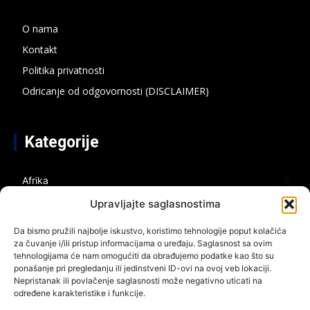
O nama
Kontakt
Politika privatnosti
Odricanje od odgovornosti (DISCLAIMER)
Kategorije
Afrika
2
Azija
2
Upravljajte saglasnostima
Bespilotni sistemi
2
Da bismo pružili najbolje iskustvo, koristimo tehnologije poput kolačića
Bliski istok
4
za čuvanje i/ili pristup informacijama o uređaju. Saglasnost sa ovim
tehnologijama će nam omogućiti da obrađujemo podatke kao što su
Energija
3
ponašanje pri pregledanju ili jedinstveni ID-ovi na ovoj veb lokaciji.
Nepristanak ili povlačenje saglasnosti može negativno uticati na
Evropa
1
određene karakteristike i funkcije.
Gaza
1