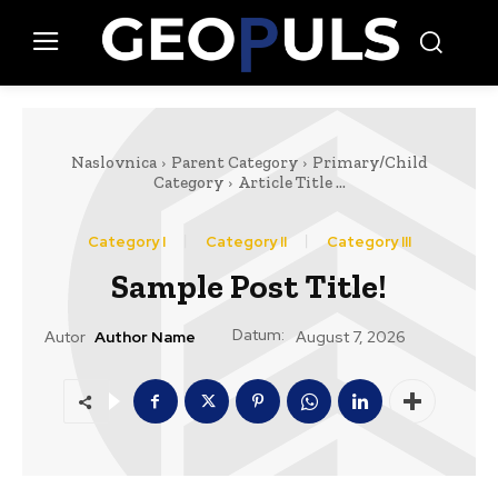
Naslovnica
Parent Category
Primary/Child
Category
Article Title ...
Category I
Category II
Category III
Sample Post Title!
Datum:
Autor
Author Name
August 7, 2026