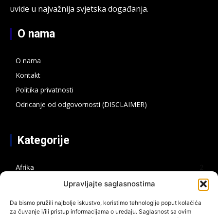
uvide u najvažnija svjetska događanja.
O nama
O nama
Kontakt
Politika privatnosti
Odricanje od odgovornosti (DISCLAIMER)
Kategorije
Afrika
2
Azija
2
Upravljajte saglasnostima
Bespilotni sistemi
2
Da bismo pružili najbolje iskustvo, koristimo tehnologije poput kolačića
Bliski istok
4
za čuvanje i/ili pristup informacijama o uređaju. Saglasnost sa ovim