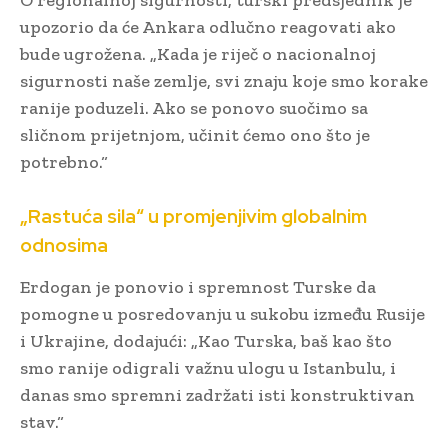
O regionalnoj sigurnosti, turski predsjednik je
upozorio da će Ankara odlučno reagovati ako
bude ugrožena. „Kada je riječ o nacionalnoj
sigurnosti naše zemlje, svi znaju koje smo korake
ranije poduzeli. Ako se ponovo suočimo sa
sličnom prijetnjom, učinit ćemo ono što je
potrebno.“
„Rastuća sila“ u promjenjivim globalnim
odnosima
Erdogan je ponovio i spremnost Turske da
pomogne u posredovanju u sukobu između Rusije
i Ukrajine, dodajući: „Kao Turska, baš kao što
smo ranije odigrali važnu ulogu u Istanbulu, i
danas smo spremni zadržati isti konstruktivan
stav.“