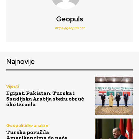
Geopuls
https://geopuls.net
Najnovije
Vijesti
Egipat, Pakistan, Turska i
Saudijska Arabija stežu obruč
oko Izraela
Geopolitičke analize
Turska poručila
Amerikancima da neće