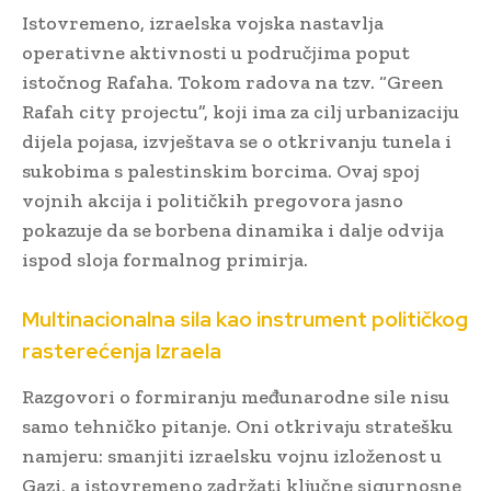
Istovremeno, izraelska vojska nastavlja
operativne aktivnosti u područjima poput
istočnog Rafaha. Tokom radova na tzv. “Green
Rafah city projectu”, koji ima za cilj urbanizaciju
dijela pojasa, izvještava se o otkrivanju tunela i
sukobima s palestinskim borcima. Ovaj spoj
vojnih akcija i političkih pregovora jasno
pokazuje da se borbena dinamika i dalje odvija
ispod sloja formalnog primirja.
Multinacionalna sila kao instrument političkog
rasterećenja Izraela
Razgovori o formiranju međunarodne sile nisu
samo tehničko pitanje. Oni otkrivaju stratešku
namjeru: smanjiti izraelsku vojnu izloženost u
Gazi, a istovremeno zadržati ključne sigurnosne