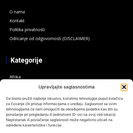
O nama
Kontakt
Politika privatnosti
Odricanje od odgovornosti (DISCLAIMER)
Kategorije
Afrika
2
Azija
2
Upravljajte saglasnostima
Bespilotni sistemi
2
Da bismo pružili najbolje iskustvo, koristimo tehnologije poput kolačića
Bliski istok
4
za čuvanje i/ili pristup informacijama o uređaju. Saglasnost sa ovim
tehnologijama će nam omogućiti da obrađujemo podatke kao što su
Energija
3
ponašanje pri pregledanju ili jedinstveni ID-ovi na ovoj veb lokaciji.
Nepristanak ili povlačenje saglasnosti može negativno uticati na
Evropa
1
određene karakteristike i funkcije.
Gaza
1