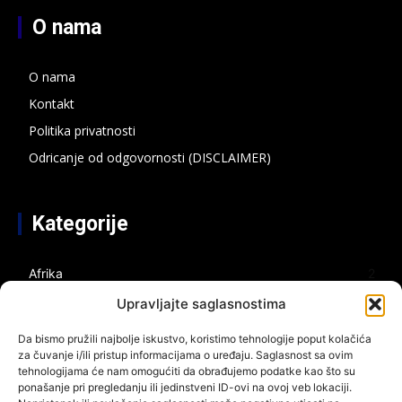
O nama
O nama
Kontakt
Politika privatnosti
Odricanje od odgovornosti (DISCLAIMER)
Kategorije
Afrika
2
Azija
2
Upravljajte saglasnostima
Bespilotni sistemi
2
Da bismo pružili najbolje iskustvo, koristimo tehnologije poput kolačića
Bliski istok
4
za čuvanje i/ili pristup informacijama o uređaju. Saglasnost sa ovim
tehnologijama će nam omogućiti da obrađujemo podatke kao što su
Energija
3
ponašanje pri pregledanju ili jedinstveni ID-ovi na ovoj veb lokaciji.