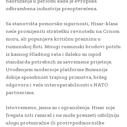
naoružanja u periodu kada je evropska
odbrambena industrija preopterećena.
Sa stanovišta pomorske sigurnosti, Hisar-klasa
neće promijeniti stratešku ravnotežu na Crnom
moru, ali popunjava kritičnu prazninu u
rumunskoj floti. Mnogi rumunski brodovi potiču
iz kasnog Hladnog rata i daleko su ispod
standarda potrebnih za savremene prijetnje.
Uvođenjem modernije platforme Rumunija
dobija sposobnost trajnog prisustva, bržeg
odgovora i veće interoperabilnosti s NATO
partnerima.
Istovremeno, jasna su i ograničenja. Hisar nije
fregata niti razarač i ne može preuzeti ozbiljniju
ulogu protuzračne ili protivpodmorničke