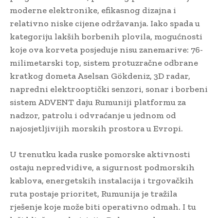
moderne elektronike, efikasnog dizajna i
relativno niske cijene održavanja. Iako spada u
kategoriju lakših borbenih plovila, mogućnosti
koje ova korveta posjeduje nisu zanemarive: 76-
milimetarski top, sistem protuzračne odbrane
kratkog dometa Aselsan Gökdeniz, 3D radar,
napredni elektrooptički senzori, sonar i borbeni
sistem ADVENT daju Rumuniji platformu za
nadzor, patrolu i odvraćanje u jednom od
najosjetljivijih morskih prostora u Evropi.
U trenutku kada ruske pomorske aktivnosti
ostaju nepredvidive, a sigurnost podmorskih
kablova, energetskih instalacija i trgovačkih
ruta postaje prioritet, Rumunija je tražila
rješenje koje može biti operativno odmah. I tu