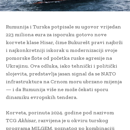
Rumunija i Turska potpisale su ugovor vrijedan
223 miliona eura za isporuku gotovo nove
korvete klase Hisar, čime Bukurešt pravi najbrži
i najkonkretniji iskorak u modernizaciji svoje
pomorske flote od početka ruske agresije na
Ukrajinu. Ova odluka, iako tehnički i politički
slojevita, predstavlja jasan signal da se NATO
infrastruktura na Crnom moru ubrzano mijenja
— i da Rumunija više ne može čekati sporu
dinamiku evropskih tendera.
Korveta, porinuta 2024. godine pod nazivom
TCG
Akhisar
, razvijena je u okviru turskog
programa MILGEM, poznatog po kombinaciji