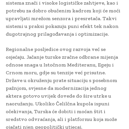
sistema znači i visoke logističke zahtjeve, kao i
potrebu za dobro obučenim kadrom koji će moći
upravljati mrežom senzora i presretača. Takvi
sistemi u praksi pokazuju puni efekt tek nakon
dugotrajnog prilagođavanja i optimizacije.
Regionalne posljedice ovog razvoja već se
osjećaju. Jačanje turske zračne odbrane mijenja
odnose snaga u Istočnom Mediteranu, Egeju i
Crnom moru, gdje su tenzije već prisutne.
Države u okruženju prate situaciju s posebnom
pažnjom, svjesne da modernizacija jednog
aktera gotovo uvijek dovede do šire utrke u
naoružanju. Ukoliko Čelilčna kupola ispuni
očekivanja, Turska će dobiti i moćan štit i
sredstvo odvraćanja, ali i platformu koja može
ojačati njen geopolitički utjecaj.