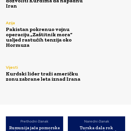
dozvoliti Kurdima da napadnu
Iran
Azija
Pakistan pokrenuo vojnu
operaciju „Zaštitnik mora“
usljed rastućih tenzija oko
Hormuza
Vijesti
Kurdski lider traži američku
zonu zabrane leta iznad Irana
Prethodni članak
Naredni članak
Rumunija jača pomorske
Turska dala rok